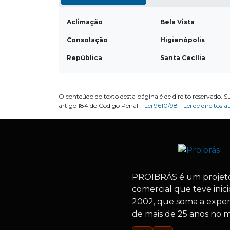
Aclimação
Bela Vista
Consolação
Higienópolis
República
Santa Cecília
O conteúdo do texto desta página é de direito reservado. S
artigo 184 do Código Penal –
Lei 9610/98 - Lei de direitos a
PROIBRÁS
é um projet
comercial que teve inic
2002, que soma a exper
de mais de 25 anos no 