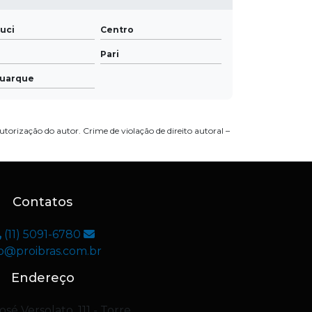
uci
Centro
Pari
Buarque
utorização do autor. Crime de violação de direito autoral –
Contatos
(11) 5091-6780
fo@proibras.com.br
Endereço
sé Versolato, 111 - Torre