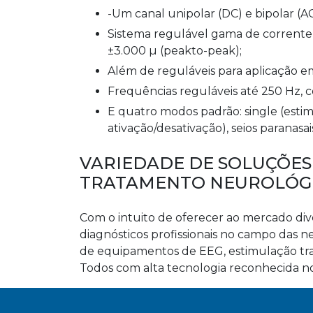
-Um canal unipolar (DC) e bipolar (A
Sistema regulável gama de corrente ±4.500 µ, com máxima corrente ajustável resistência
±3.000 µ (peakto-peak);
Além de reguláveis para aplicação 
Frequências reguláveis até 250 Hz, 
E quatro modos padrão: single (estimulação contínua), pulse (estimulação cíclica
ativação/desativação), seios paranasa
VARIEDADE DE SOLUÇÕES
TRATAMENTO NEUROLÓG
Com o intuito de oferecer ao mercado div
diagnósticos profissionais no campo das ne
de equipamentos de EEG, estimulação tra
Todos com alta tecnologia reconhecida n