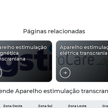
Páginas relacionadas
relho estimulação
Aparelho estimula
gnética
elétrica transcrani
nscraniana
ende Aparelho estimulação transcran
Zona Oeste
Zona Sul
Zona Leste
Gra