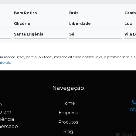
Bom Retiro
Brás
Camb
Glicério
Liberdade
Luz
Santa Efigênia
Sé
Vila 
ua reprodução, parcial ou total, mesmo citando nossos links, é proibida sem a a
utorais
.
Navegação
Home
o
in
io em
Empresa
iência
Produtos
mercado
Blog
Rua Jo