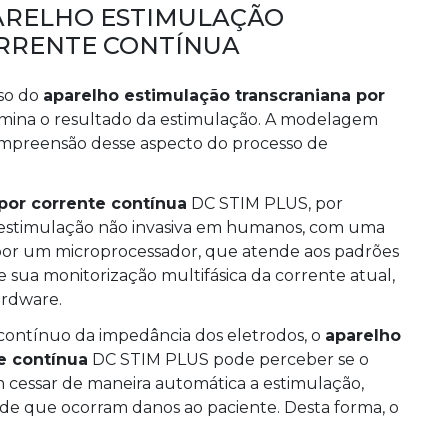
ARELHO ESTIMULAÇÃO
RRENTE CONTÍNUA
uso do
aparelho estimulação transcraniana por
mina o resultado da estimulação. A modelagem
preensão desse aspecto do processo de
por corrente contínua
DC STIM PLUS, por
de estimulação não invasiva em humanos, com uma
por um microprocessador, que atende aos padrões
sua monitorização multifásica da corrente atual,
ardware.
ontínuo da impedância dos eletrodos, o
aparelho
e contínua
DC STIM PLUS pode perceber se o
im cessar de maneira automática a estimulação,
e que ocorram danos ao paciente. Desta forma, o