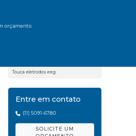
Eye tracker comprar
Rastreador ocular
 um orçamento.
Sistemas de eye tracking
Tdcs equipamento
Touca eeg
Touca eletrodos eeg
Entre em contato
(11) 5091-6780
SOLICITE UM