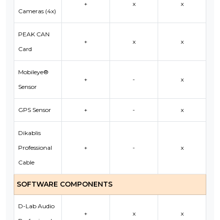
+
x
x
Cameras (4x)
PEAK CAN
+
x
x
Card
Mobileye®
+
-
x
Sensor
GPS Sensor
+
-
x
Dikablis
Professional
+
-
x
Cable
SOFTWARE COMPONENTS
D-Lab Audio
+
x
x