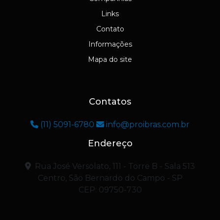
Links
Contato
Informações
Mapa do site
Contatos
(11) 5091-6780
info@proibras.com.br
Endereço
Rua José Versolato, 111 - Torre B - Sala 513
Centro, São Bernardo do Campo - SP
CEP: 09750-730