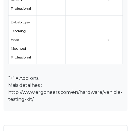
Professional
D-Lab Eye-
Tracking
Head
+
-
x
Mounted
Professional
“+” = Add ons.
Mais detalhes :
http://www.ergoneers.com/en/hardware/vehicle-
testing-kit/