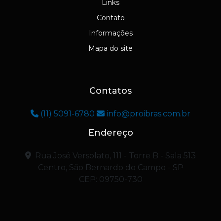
Links
Contato
Informações
Mapa do site
Contatos
(11) 5091-6780
info@proibras.com.br
Endereço
Rua José Versolato, 111 - Torre B - Sala 513
Centro, São Bernardo do Campo - SP
CEP: 09750-730