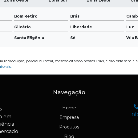
Zona Oeste
Zona Sul
Zona Leste
Gra
Bom Retiro
Brás
Camb
Glicério
Liberdade
Luz
Santa Efigênia
Sé
Vila 
ua reprodução, parcial ou total, mesmo citando nossos links, é proibida sem a a
utorais
.
Navegação
Home
o
in
io em
Empresa
iência
Produtos
mercado
Blog