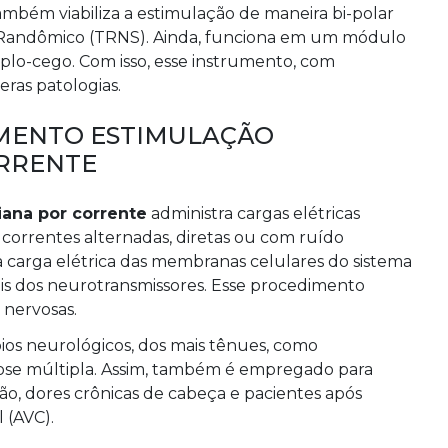
ambém viabiliza a estimulação de maneira bi-polar
 Randômico (TRNS). Ainda, funciona em um módulo
lo-cego. Com isso, esse instrumento, com
eras patologias.
AMENTO ESTIMULAÇÃO
RRENTE
ana por corrente
administra cargas elétricas
e correntes alternadas, diretas ou com ruído
r a carga elétrica das membranas celulares do sistema
is dos neurotransmissores. Esse procedimento
s nervosas.
bios neurológicos, dos mais tênues, como
rose múltipla. Assim, também é empregado para
são, dores crônicas de cabeça e pacientes após
 (AVC).