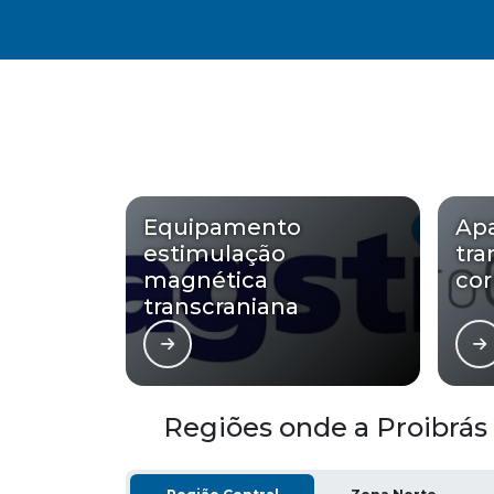
Equipamento
Apa
estimulação
tra
magnética
cor
transcraniana
Regiões onde a Proibrás