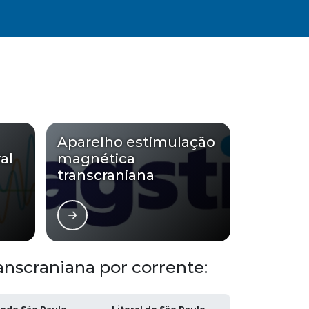
ORÇAMENTO
Aparelho estimulação
al
magnética
transcraniana
nscraniana por corrente: