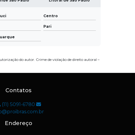
nde São Paulo
Litoral de São Paulo
uci
Centro
Pari
Buarque
utorização do autor. Crime de violação de direito autoral –
Contatos
(11) 5091-6780
fo@proibras.com.br
Endereço