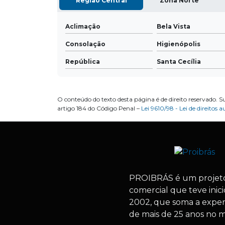
Região Central
Zona Norte
Aclimação
Bela Vista
Consolação
Higienópolis
República
Santa Cecília
O conteúdo do texto desta página é de direito reservado. S
artigo 184 do Código Penal –
Lei 9610/98 - Lei de direitos a
PROIBRÁS
é um projet
comercial que teve inic
2002, que soma a exper
de mais de 25 anos no 