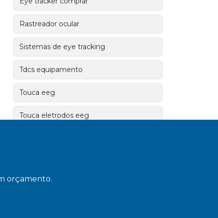
Eye tracker comprar
Rastreador ocular
Sistemas de eye tracking
Tdcs equipamento
Touca eeg
Touca eletrodos eeg
Entre em contato
 um orçamento.
(11) 5091-6780
SOLICITE UM