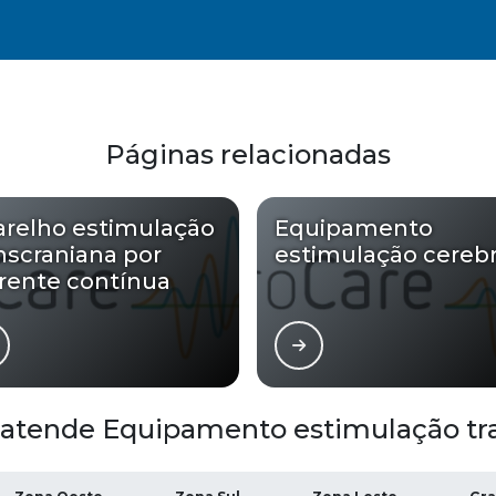
Páginas relacionadas
relho estimulação
Equipamento
nscraniana por
estimulação cerebr
rente contínua
 atende Equipamento estimulação tra